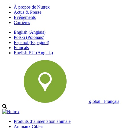
À propos de Nutrex
Actus & Presse
Événements
Carrières
English
(
Anglais
)
Polski
(
Polonais
)
Español
(
Espagnol
)
Français
English EU
(
Anglais
)
global - Français
Produits d’alimentation animale
Animaux Cibles