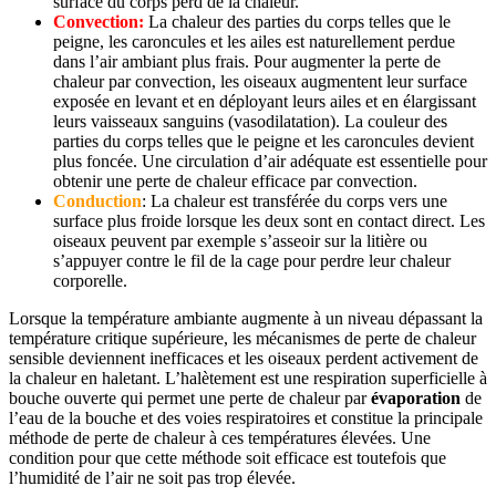
surface du corps perd de la chaleur.
Convection:
La chaleur des parties du corps telles que le
peigne, les caroncules et les ailes est naturellement perdue
dans l’air ambiant plus frais. Pour augmenter la perte de
chaleur par convection, les oiseaux augmentent leur surface
exposée en levant et en déployant leurs ailes et en élargissant
leurs vaisseaux sanguins (vasodilatation). La couleur des
parties du corps telles que le peigne et les caroncules devient
plus foncée. Une circulation d’air adéquate est essentielle pour
obtenir une perte de chaleur efficace par convection.
Conduction
: La chaleur est transférée du corps vers une
surface plus froide lorsque les deux sont en contact direct. Les
oiseaux peuvent par exemple s’asseoir sur la litière ou
s’appuyer contre le fil de la cage pour perdre leur chaleur
corporelle.
Lorsque la température ambiante augmente à un niveau dépassant la
température critique supérieure, les mécanismes de perte de chaleur
sensible deviennent inefficaces et les oiseaux perdent activement de
la chaleur en haletant. L’halètement est une respiration superficielle à
bouche ouverte qui permet une perte de chaleur par
évaporation
de
l’eau de la bouche et des voies respiratoires et constitue la principale
méthode de perte de chaleur à ces températures élevées. Une
condition pour que cette méthode soit efficace est toutefois que
l’humidité de l’air ne soit pas trop élevée.