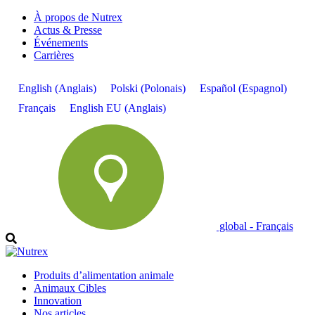
À propos de Nutrex
Actus & Presse
Événements
Carrières
English
(
Anglais
)
Polski
(
Polonais
)
Español
(
Espagnol
)
Français
English EU
(
Anglais
)
global - Français
Produits d’alimentation animale
Animaux Cibles
Innovation
Nos articles