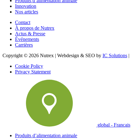
Produits d’alimentation animale
Innovation
Nos articles
Contact
À propos de Nutrex
Actus & Presse
Événements
Carrières
Copyright © 2026 Nutrex
|
Webdesign & SEO by
IC Solutions
|
Cookie Policy
Privacy Statement
global - Français
Produits d’alimentation animale