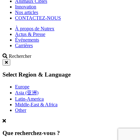
Animaux Cibles
Innovation
Nos articles
CONTACTEZ-NOUS
À propos de Nutrex
Actus & Presse
Événements
Carrières
Rechercher
Select Region & Language
Europe
Asia (亚洲)
Latin-America
Middle-East & Africa
Other
Que recherchez-vous ?